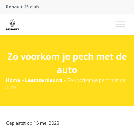
Renault 25 club
Zo voorkom je pech met de
auto
Home
»
Laatste nieuws
»
Zo voorkom je pech met de
auto
Geplaatst op
15 mei 2023