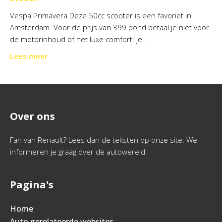
Vespa Primavera Deze 50cc scooter is een favoriet in
Amsterdam. Voor de prijs van 399 pond betaal je niet voor
de motorinhoud of het luxe comfort: je...
Lees meer
Over ons
Fan van Renault? Lees dan de teksten op onze site. We
informeren je graag over de autowereld.
Pagina's
Home
Auto gerelateerde websites