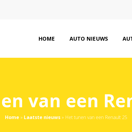
HOME
AUTO NIEUWS
AU
AUTO GER
en van een Ren
Home
»
Laatste nieuws
»
Het tunen van een Renault 25