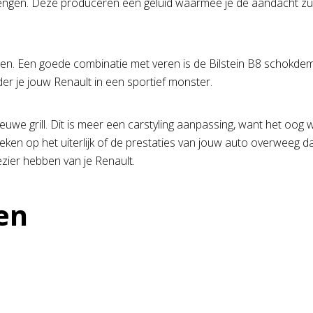
gen. Deze produceren een geluid waarmee je de aandacht zult t
en. Een goede combinatie met veren is de Bilstein B8 schokdem
er je jouw Renault in een sportief monster.
we grill. Dit is meer een carstyling aanpassing, want het oog wil
ekeken op het uiterlijk of de prestaties van jouw auto overweeg
lezier hebben van je Renault.
en