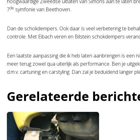
hoogwaardige Zweedse uitlaten van Simons aan te laten bren
de
7
symfonie van Beethoven.
Dan de schokdempers. Ook daar is veel verbetering te behal
controle. Met Eibach veren en Bilstein schokdempers verand
Een laatste aanpassing die ik heb laten aanbrengen is een nieu
meer terug zowel qua uiterlijk als performance. Ben je uitg
d.m.v. cartuning en carstyling. Dan zal je beduidend langer p
Gerelateerde bericht